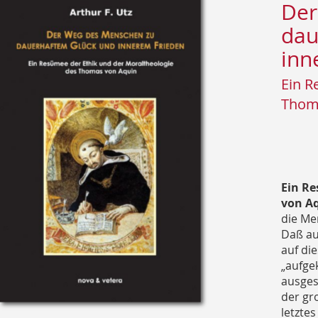
Der
dau
inn
Ein R
Thom
Ein Re
von Aq
die Me
Daß au
auf di
„aufge
ausges
der gr
letzte