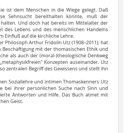
 sie ist dem Menschen in die Wiege gelegt. Daß
ese Sehnsucht bereithalten könnte, muß der
halten. Und doch hat bereits im Mittelalter der
Ziel des Lebens und des menschlichen Handelns
 Einfluß auf die kirchliche Lehre.
Philosoph Arthur Fridolin Utz (1908–2011), hat
n Beschäftigung mit der thomasischen Ethik und
ische als auch der (moral-)theologische Denkweg
it „metaphysikfreien" Konzepten auseinander. Utz
so zentralen Begriff des Gewissens und stellt ihn
chen Soziallehre und intimen Thomaskenners Utz
die bei ihrer persönlichen Suche nach Sinn und
dierte Antworten und Hilfe. Das Buch atmet mit
hen Geist.