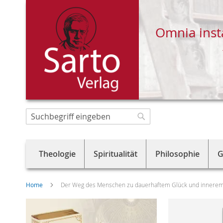
Omnia inst
Direkt
zum
Suche
Suche
Inhalt
Theologie
Spiritualität
Philosophie
G
Home
Der Weg des Menschen zu dauerhaftem Glück und innerem
Skip
to