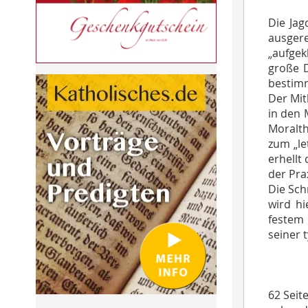
Die Jag
ausger
„aufgek
große D
bestimm
Der Mit
in den 
Moralth
zum „le
erhellt
der Pra
Die Sch
wird hi
festem 
seiner 
62 Seit