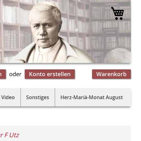
Mein 
n
Konto erstellen
Warenkorb
 Video
Sonstiges
Herz-Mariä-Monat August
r F Utz