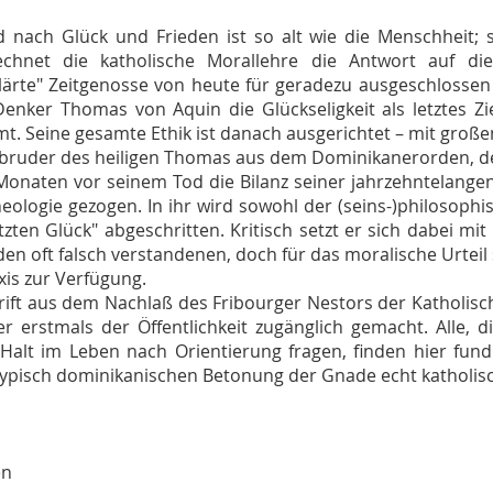
d nach Glück und Frieden ist so alt wie die Menschheit;
echnet die katholische Morallehre die Antwort auf di
lärte" Zeitgenosse von heute für geradezu ausgeschlossen 
enker Thomas von Aquin die Glückseligkeit als letztes 
t. Seine gesamte Ethik ist danach ausgerichtet – mit großem
bruder des heiligen Thomas aus dem Dominikanerorden, der 
Monaten vor seinem Tod die Bilanz seiner jahrzehntelange
eologie gezogen. In ihr wird sowohl der (seins-)philosoph
tzten Glück" abgeschritten. Kritisch setzt er sich dabei m
 den oft falsch verstandenen, doch für das moralische Urteil 
xis zur Verfügung.
rift aus dem Nachlaß des Fribourger Nestors der Katholis
er erstmals der Öffentlichkeit zugänglich gemacht. Alle, 
Halt im Leben nach Orientierung fragen, finden hier fun
typisch dominikanischen Betonung der Gnade echt katholisc
en