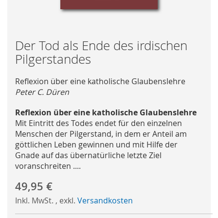
Skip
Der Tod als Ende des irdischen
to
Pilgerstandes
the
beginning
Reflexion über eine katholische Glaubenslehre
of
Peter C. Düren
the
images
Reflexion über eine katholische Glaubenslehre
gallery
Mit Eintritt des Todes endet für den einzelnen
Menschen der Pilgerstand, in dem er Anteil am
göttlichen Leben gewinnen und mit Hilfe der
Gnade auf das übernatürliche letzte Ziel
voranschreiten ....
49,95 €
Inkl. MwSt.
,
exkl.
Versandkosten