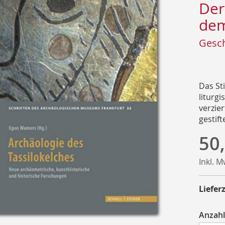
Der
dem
Gesch
Das St
liturg
verzie
gestift
50
Inkl. 
Lieferz
Anzahl