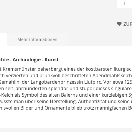
ZU
Mehr Informationen
hte - Archäologie - Kunst
ft Kremsmünster beherbergt eines der kostbarsten liturgisc
ch verzierten und prunkvoll beschrifteten Abendmahlskelch, g
Gemahlin, der Langobardenprinzessin Liutpirc. Vor etwa 12
 seit Jahrhunderten splendor und stupor dieses singuläre 
c-Kelch als Symbol des alten Baierns und einer kurzlebigen
usste man über seine Herstellung, Authentizität und seine 
isvollen Bilder und Ornamente blieb trotz mannigfachen B