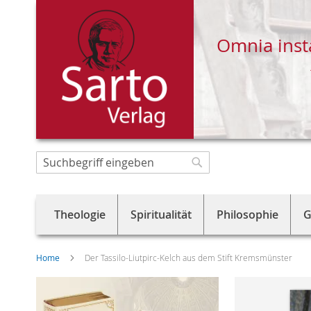
Omnia inst
Direkt
zum
Suche
Suche
Inhalt
Theologie
Spiritualität
Philosophie
G
Home
Der Tassilo-Liutpirc-Kelch aus dem Stift Kremsmünster
Skip
to