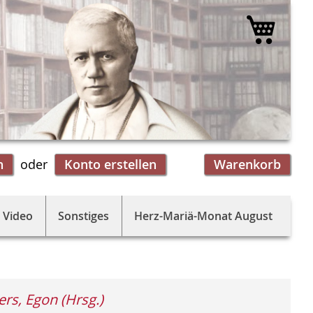
Mein 
n
Konto erstellen
Warenkorb
 Video
Sonstiges
Herz-Mariä-Monat August
s, Egon (Hrsg.)