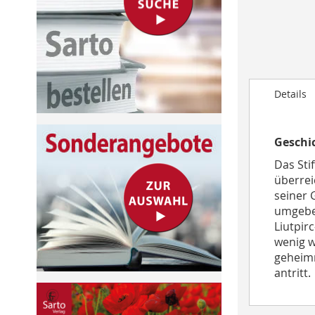
to
the
beginning
of
the
images
Details
gallery
Geschic
Das Sti
überrei
seiner 
umgeben
Liutpir
wenig w
geheimn
antritt.