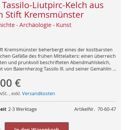
 Tassilo-Liutpirc-Kelch aus
 Stift Kremsmünster
ichte - Archäologie - Kunst
ift Kremsmünster beherbergt eines der kostbarsten
ischen Gefäße des frühen Mittelalters: einen überreich
rten und prunkvoll beschrifteten Abendmahlskelch,
et von Baiernherzog Tassilo III. und seiner Gemahlin ...
,00 €
MwSt.
,
exkl.
Versandkosten
eit
2-3 Werktage
ArtikelNr.
70-60-47
In den Warenkorb