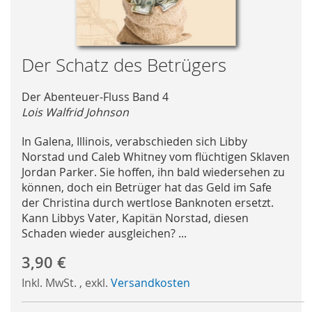
Skip
Der Schatz des Betrügers
to
the
Der Abenteuer-Fluss Band 4
beginning
Lois Walfrid Johnson
of
the
In Galena, Illinois, verabschieden sich Libby
images
Norstad und Caleb Whitney vom flüchtigen Sklaven
gallery
Jordan Parker. Sie hoffen, ihn bald wiedersehen zu
können, doch ein Betrüger hat das Geld im Safe
der Christina durch wertlose Banknoten ersetzt.
Kann Libbys Vater, Kapitän Norstad, diesen
Schaden wieder ausgleichen? ...
3,90 €
Inkl. MwSt.
,
exkl.
Versandkosten