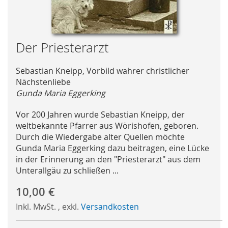
Skip
Der Priesterarzt
to
the
Sebastian Kneipp, Vorbild wahrer christlicher
beginning
Nächstenliebe
of
Gunda Maria Eggerking
the
images
Vor 200 Jahren wurde Sebastian Kneipp, der
gallery
weltbekannte Pfarrer aus Wörishofen, geboren.
Durch die Wiedergabe alter Quellen möchte
Gunda Maria Eggerking dazu beitragen, eine Lücke
in der Erinnerung an den "Priesterarzt" aus dem
Unterallgäu zu schließen ...
10,00 €
Inkl. MwSt.
,
exkl.
Versandkosten