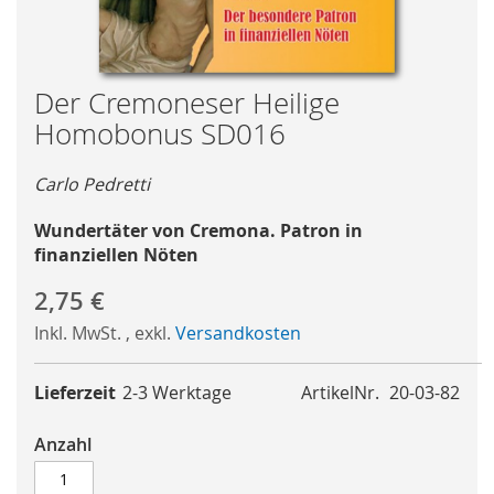
Skip
Der Cremoneser Heilige
to
Homobonus SD016
the
beginning
Carlo Pedretti
of
the
Wundertäter von Cremona. Patron in
images
finanziellen Nöten
gallery
2,75 €
Inkl. MwSt.
,
exkl.
Versandkosten
Lieferzeit
2-3 Werktage
ArtikelNr.
20-03-82
Anzahl