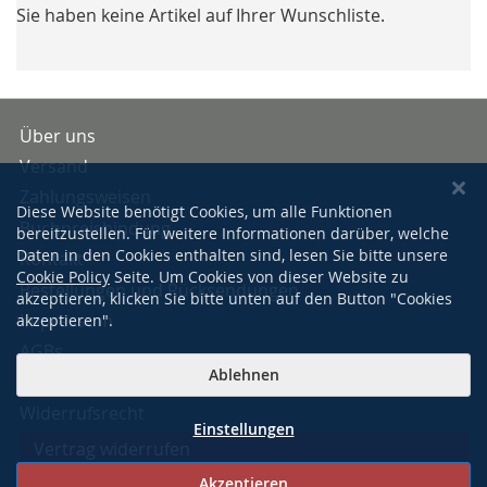
Sie haben keine Artikel auf Ihrer Wunschliste.
Über uns
Versand
Zahlungsweisen
Diese Website benötigt Cookies, um alle Funktionen
Buchpreisbindung
bereitzustellen. Für weitere Informationen darüber, welche
Daten in den Cookies enthalten sind, lesen Sie bitte unsere
Kontakt
Cookie Policy
Seite. Um Cookies von dieser Website zu
Bestellungen und Rücksendungen
akzeptieren, klicken Sie bitte unten auf den Button "Cookies
Impressum
akzeptieren".
AGBs
Ablehnen
Datenschutzerklärung
Widerrufsrecht
Einstellungen
Vertrag widerrufen
Akzeptieren