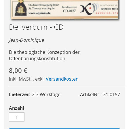
Skip
Dei verbum - CD
to
the
Jean-Dominique
beginning
of
Die theologische Konzeption der
the
Offenbarungskonstitution
images
gallery
8,00 €
Inkl. MwSt.
,
exkl.
Versandkosten
Lieferzeit
2-3 Werktage
ArtikelNr.
31-0157
Anzahl