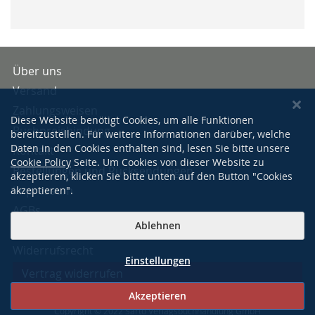
Über uns
Versand
Zahlungsweisen
Diese Website benötigt Cookies, um alle Funktionen
Buchpreisbindung
bereitzustellen. Für weitere Informationen darüber, welche
Daten in den Cookies enthalten sind, lesen Sie bitte unsere
Kontakt
Cookie Policy
Seite. Um Cookies von dieser Website zu
Bestellungen und Rücksendungen
akzeptieren, klicken Sie bitte unten auf den Button "Cookies
Impressum
akzeptieren".
AGBs
Ablehnen
Datenschutzerklärung
Widerrufsrecht
Einstellungen
Vertrag widerrufen
Akzeptieren
Copyright © 2022 Sarto Verlagsbuchhandlung GmbH