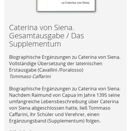
Skip
Caterina von Siena.
to
Gesamtausgabe / Das
the
Supplementum
beginning
of
Biographische Ergänzungen zu Caterina von Siena.
the
Vollständige Übersetzung der lateinischen
images
Erstausgabe (Cavallini /Foralosso)
gallery
Tommaso Caffarini
Biographische Ergänzungen zu Caterina von Siena.
Nachdem Raimund von Capua im Jahre 1395 seine
umfangreiche Lebensbeschreibung über Caterina
von Siena abgeschlossen hatte, ließ Tommaso
Caffarini, ihr Schüler und Verehrer, einen
Ergänzungsband (Supplementum) folgen.