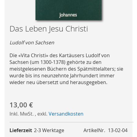
Skip
Das Leben Jesu Christi
to
the
Ludolf von Sachsen
beginning
of
Die «Vita Christi» des Kartäusers Ludolf von
the
Sachsen (um 1300-1378) gehörte zu den
images
meistgelesenen Büchern des Spätmittelalters; sie
gallery
wurde bis ins neunzehnte Jahrhundert immer
wieder neu übersetzt und herausgegeben.
13,00 €
Inkl. MwSt.
,
exkl.
Versandkosten
Lieferzeit
2-3 Werktage
ArtikelNr.
13-02-04