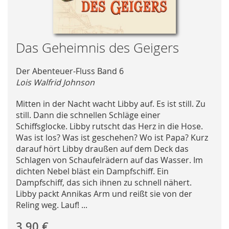
Skip
Das Geheimnis des Geigers
to
the
Der Abenteuer-Fluss Band 6
beginning
Lois Walfrid Johnson
of
the
Mitten in der Nacht wacht Libby auf. Es ist still. Zu
images
still. Dann die schnellen Schläge einer
gallery
Schiffsglocke. Libby rutscht das Herz in die Hose.
Was ist los? Was ist geschehen? Wo ist Papa? Kurz
darauf hört Libby draußen auf dem Deck das
Schlagen von Schaufelrädern auf das Wasser. Im
dichten Nebel bläst ein Dampfschiff. Ein
Dampfschiff, das sich ihnen zu schnell nähert.
Libby packt Annikas Arm und reißt sie von der
Reling weg. Lauf! ...
3,90 €