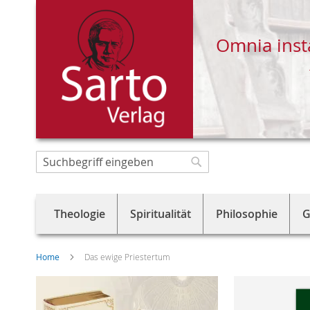
Omnia inst
Direkt
zum
Suche
Suche
Inhalt
Theologie
Spiritualität
Philosophie
G
Home
Das ewige Priestertum
Skip
to