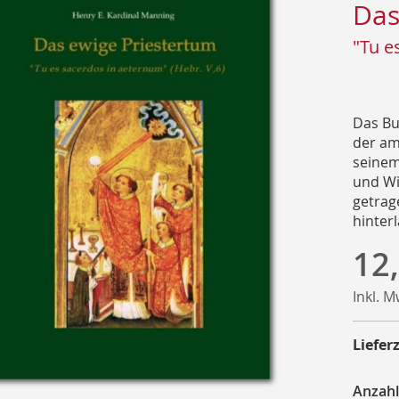
Das
"Tu e
Das Bu
der am
seinem
und Wi
getrag
hinterl
12
Inkl. 
Lieferz
Anzahl