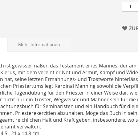
ZU
Mehr Informationen
h ist gewissermaßen das Testament eines Mannes, der am E
Klerus, mit dem vereint er Not und Armut, Kampf und Wid
n hat, seine letzten Ermahnungs- und Trostworte hinterlä
schen Priestertums legt Kardinal Manning sowohl die Verpfl
rliche Tugendübung für den Priester in einer Weise dar, wi
er nicht nur ein Tröster, Wegweiser und Mahner sein für die
rachtungsbuch für Seminaristen und ein Handbuch für dieje
men, Priesterexerzitien abzuhalten. Möge das Buch in sei
geamt reichlichen Halt und Kraft geben, insbesondere, wo 
tenamt verwalten.
24 S., 21 x 14.8 cm