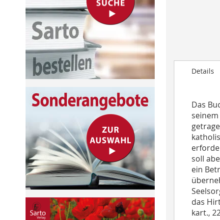
to
the
beginning
of
the
images
Details
gallery
Das Buc
seinem 
getrage
katholi
erforde
soll ab
ein Bet
überneh
Seelsor
das Hir
kart., 2