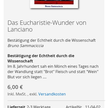
Skip
Das Eucharistie-Wunder von
to
Lanciano
the
beginning
Bestätigung der Echtheit durch die Wissenschaft
of
Bruno Sammaciccia
the
images
Bestätigung der Echtheit durch die
gallery
Wissenschaft
Im 8. Jahrhundert sah ein Mönch eines Tages nach
der Wandlung statt "Brot" Fleisch und statt "Wein"
Blut vor sich liegen ....
6,00 €
Inkl. MwSt.
,
exkl.
Versandkosten
Lieferzeit
2-3 Werktage
ArtikelNr.
11-04-02