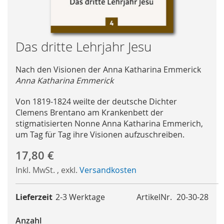
Skip
Das dritte Lehrjahr Jesu
to
the
Nach den Visionen der Anna Katharina Emmerick
beginning
Anna Katharina Emmerick
of
the
Von 1819-1824 weilte der deutsche Dichter
images
Clemens Brentano am Krankenbett der
gallery
stigmatisierten Nonne Anna Katharina Emmerich,
um Tag für Tag ihre Visionen aufzuschreiben.
17,80 €
Inkl. MwSt.
,
exkl.
Versandkosten
Lieferzeit
2-3 Werktage
ArtikelNr.
20-30-28
Anzahl