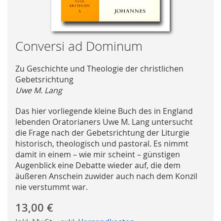
Skip
Conversi ad Dominum
to
the
Zu Geschichte und Theologie der christlichen
beginning
Gebetsrichtung
of
Uwe M. Lang
the
images
Das hier vorliegende kleine Buch des in England
gallery
lebenden Oratorianers Uwe M. Lang untersucht
die Frage nach der Gebetsrichtung der Liturgie
historisch, theologisch und pastoral. Es nimmt
damit in einem – wie mir scheint – günstigen
Augenblick eine Debatte wieder auf, die dem
äußeren Anschein zuwider auch nach dem Konzil
nie verstummt war.
13,00 €