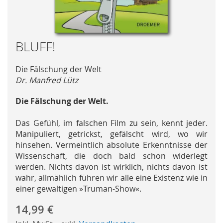
Skip
BLUFF!
to
the
Die Fälschung der Welt
beginning
Dr. Manfred Lütz
of
the
Die Fälschung der Welt.
images
gallery
Das Gefühl, im falschen Film zu sein, kennt jeder.
Manipuliert, getrickst, gefälscht wird, wo wir
hinsehen. Vermeintlich absolute Erkenntnisse der
Wissenschaft, die doch bald schon widerlegt
werden. Nichts davon ist wirklich, nichts davon ist
wahr, allmählich führen wir alle eine Existenz wie in
einer gewaltigen »Truman-Show«.
14,99 €