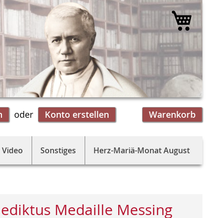
Mein 
n
Konto erstellen
Warenkorb
 Video
Sonstiges
Herz-Mariä-Monat August
ediktus Medaille Messing