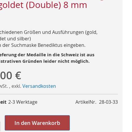
goldet (Double) 8 mm
schiedenen Größen und Ausführungen (gold,
et und silber)
n der Suchmaske Benediktus eingeben.
eferung der Medaille in die Schweiz ist aus
strativen Gründen leider nicht möglich.
,00 €
MwSt.
,
exkl.
Versandkosten
eit
2-3 Werktage
ArtikelNr.
28-03-33
In den Warenkorb