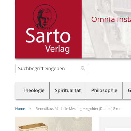
Omnia inst
Direkt
zum
Suche
Suche
Inhalt
Theologie
Spiritualität
Philosophie
G
Home
Benediktus Medaille Messing vergoldet (Double) 8 mm
Skip
to