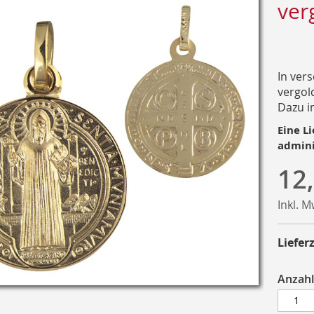
ver
In ver
vergold
Dazu i
Eine Li
admini
12
Inkl. 
Lieferz
Anzahl