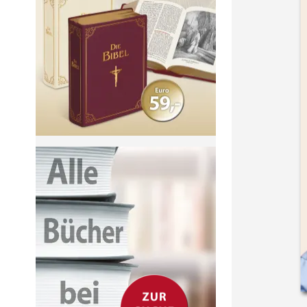
the
end
of
the
images
gallery
Skip