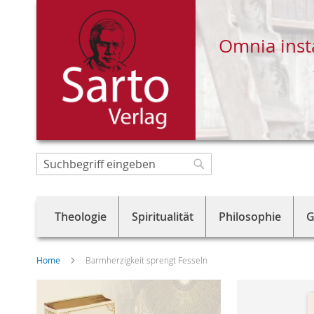
Omnia inst
Direkt
zum
Suche
Suche
Inhalt
Theologie
Spiritualität
Philosophie
G
Home
Barmherzigkeit sprengt Fesseln
Skip
to