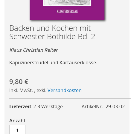
Skip
Backen und Kochen mit
to
Schwester Bothilde Bd. 2
the
beginning
Klaus Christian Reiter
of
the
Kapuzinerstrudel und Kartäuserklösse.
images
gallery
9,80 €
Inkl. MwSt.
,
exkl.
Versandkosten
Lieferzeit
2-3 Werktage
ArtikelNr.
29-03-02
Anzahl