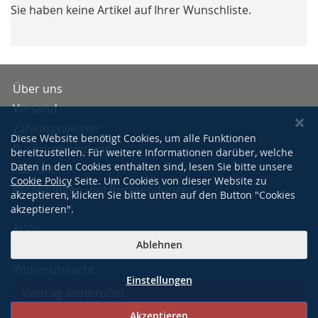
Sie haben keine Artikel auf Ihrer Wunschliste.
Über uns
Versand
Zahlungsweisen
Diese Website benötigt Cookies, um alle Funktionen
Buchpreisbindung
bereitzustellen. Für weitere Informationen darüber, welche
Daten in den Cookies enthalten sind, lesen Sie bitte unsere
Kontakt
Cookie Policy
Seite. Um Cookies von dieser Website zu
Bestellungen und Rücksendungen
akzeptieren, klicken Sie bitte unten auf den Button "Cookies
Impressum
akzeptieren".
AGBs
Ablehnen
Datenschutzerklärung
Widerrufsrecht
Einstellungen
Vertrag widerrufen
Akzeptieren