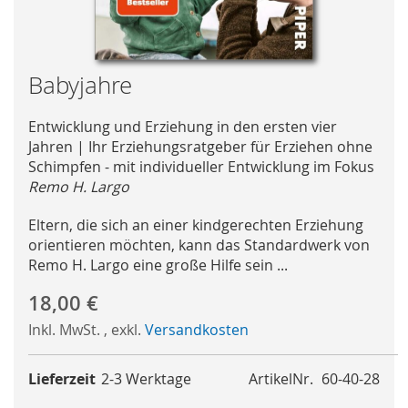
Skip
Babyjahre
to
the
Entwicklung und Erziehung in den ersten vier
beginning
Jahren | Ihr Erziehungsratgeber für Erziehen ohne
of
Schimpfen - mit individueller Entwicklung im Fokus
the
Remo H. Largo
images
gallery
Eltern, die sich an einer kindgerechten Erziehung
orientieren möchten, kann das Standardwerk von
Remo H. Largo eine große Hilfe sein ...
18,00 €
Inkl. MwSt.
,
exkl.
Versandkosten
Lieferzeit
2-3 Werktage
ArtikelNr.
60-40-28