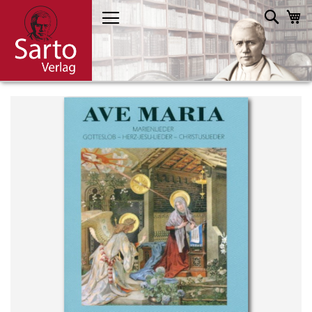
Direkt
Such
M
zum
Inhalt
Skip
to
the
end
of
the
images
gallery