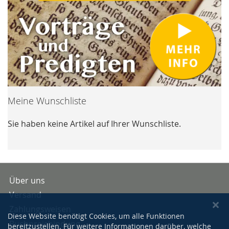
Meine Wunschliste
Sie haben keine Artikel auf Ihrer Wunschliste.
Über uns
Versand
Zahlungsweisen
Diese Website benötigt Cookies, um alle Funktionen
Buchpreisbindung
bereitzustellen. Für weitere Informationen darüber, welche