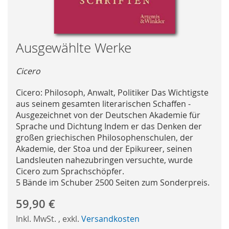
Skip
Ausgewählte Werke
to
the
Cicero
beginning
of
Cicero: Philosoph, Anwalt, Politiker Das Wichtigste
the
aus seinem gesamten literarischen Schaffen -
images
Ausgezeichnet von der Deutschen Akademie für
gallery
Sprache und Dichtung Indem er das Denken der
großen griechischen Philosophenschulen, der
Akademie, der Stoa und der Epikureer, seinen
Landsleuten nahezubringen versuchte, wurde
Cicero zum Sprachschöpfer.
5 Bände im Schuber 2500 Seiten zum Sonderpreis.
59,90 €
Inkl. MwSt.
,
exkl.
Versandkosten