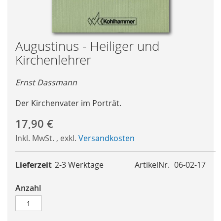
Skip
Augustinus - Heiliger und
to
Kirchenlehrer
the
beginning
Ernst Dassmann
of
the
Der Kirchenvater im Porträt.
images
gallery
17,90 €
Inkl. MwSt.
,
exkl.
Versandkosten
Lieferzeit
2-3 Werktage
ArtikelNr.
06-02-17
Anzahl