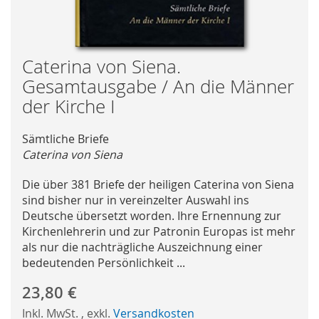
Skip
Caterina von Siena.
to
Gesamtausgabe / An die Männer
the
der Kirche I
beginning
of
Sämtliche Briefe
the
Caterina von Siena
images
gallery
Die über 381 Briefe der heiligen Caterina von Siena
sind bisher nur in vereinzelter Auswahl ins
Deutsche übersetzt worden. Ihre Ernennung zur
Kirchenlehrerin und zur Patronin Europas ist mehr
als nur die nachträgliche Auszeichnung einer
bedeutenden Persönlichkeit ...
23,80 €
Inkl. MwSt.
,
exkl.
Versandkosten