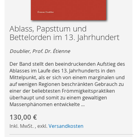
Skip
Ablass, Papsttum und
to
Bettelorden im 13. Jahrhundert
the
beginning
Doublier, Prof. Dr. Étienne
of
the
Der Band stellt den beeindruckenden Aufstieg des
images
Ablasses im Laufe des 13. Jahrhunderts in den
gallery
Mittelpunkt, als er sich von einem marginalen und
auf wenigen Regionen beschränkten Gebrauch zu
einer der beliebtesten Frömmigkeitspraktiken
überhaupt und somit zu einem gewaltigen
Massenphänomen entwickelte ...
130,00 €
Inkl. MwSt.
,
exkl.
Versandkosten