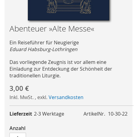
Skip
Abenteuer »Alte Messe«
to
the
Ein Reiseführer für Neugierige
beginning
Eduard Habsburg-Lothringen
of
the
Das vorliegende Zeugnis ist vor allem eine
images
Einladung zur Entdeckung der Schönheit der
gallery
traditionellen Liturgie.
3,00 €
Inkl. MwSt.
,
exkl.
Versandkosten
Lieferzeit
2-3 Werktage
ArtikelNr.
10-30-22
Anzahl