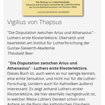
Skip
Vigilius von Thapsus
to
the
"Die Disputation zwischen Arius und Athanasius" -
beginning
Luthers erste Klosterlektüre. Übersetzt und
of
bearbeitet am Institut für Lutherforschung der
the
Gustav-Siewerth-Akademie
images
Theobald Beer
gallery
"Die Disputation zwischen Arius und
Athanasius" - Luthers erste Klosterlektüre.
Dieses Buch ist, auch wenn es nur wenige kennen,
eine echte Sensation, und nicht nur für die Luther-
Forschung, sondern auch für Katholiken äußerst
interessant. Es zeigt anhand Luthers erster
Klosterlektüre, die hier ebenfalls nachgedruckt ist,
in welcher Weise Luthers Denken schon von
Anfang an die Basis des katholischen Glaubens,