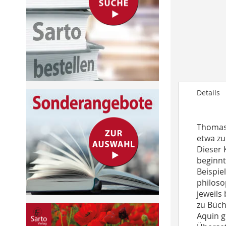
to
the
beginning
of
the
images
gallery
Details
Thomas 
etwa zu
Dieser 
beginnt
Beispie
philoso
jeweils
zu Büch
Aquin g