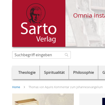
Omnia inst
Direkt
zum
Suche
Suche
Inhalt
Theologie
Spiritualität
Philosophie
G
Home
Thomas von Aquins Kommentar zum Johannesevangelium
Skip
to