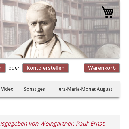
Mein 
n
Konto erstellen
Warenkorb
 Video
Sonstiges
Herz-Mariä-Monat August
sgegeben von Weingartner, Paul; Ernst,