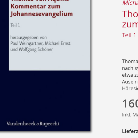
Micha
Tho
zum
Teil 1
Thomas
nach s
etwa z
Ausein
Häresie
16
Inkl. 
Lieferz