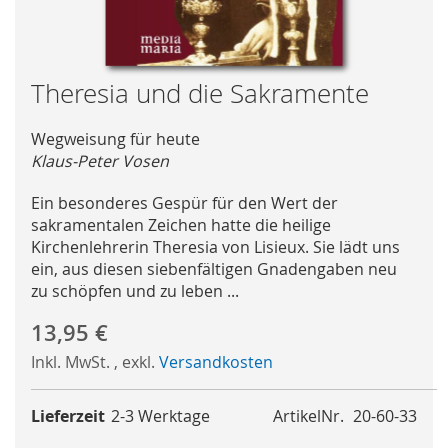
Skip
Theresia und die Sakramente
to
the
Wegweisung für heute
beginning
Klaus-Peter Vosen
of
the
Ein besonderes Gespür für den Wert der
images
sakramentalen Zeichen hatte die heilige
gallery
Kirchenlehrerin Theresia von Lisieux. Sie lädt uns
ein, aus diesen siebenfältigen Gnadengaben neu
zu schöpfen und zu leben ...
13,95 €
Inkl. MwSt.
,
exkl.
Versandkosten
Lieferzeit
2-3 Werktage
ArtikelNr.
20-60-33