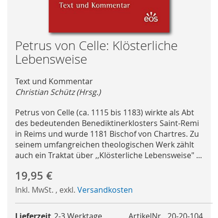
Skip
Petrus von Celle: Klösterliche
to
Lebensweise
the
beginning
Text und Kommentar
of
Christian Schütz (Hrsg.)
the
images
Petrus von Celle (ca. 1115 bis 1183) wirkte als Abt
gallery
des bedeutenden Benediktinerklosters Saint-Remi
in Reims und wurde 1181 Bischof von Chartres. Zu
seinem umfangreichen theologischen Werk zählt
auch ein Traktat über ,,Klösterliche Lebensweise" ...
19,95 €
Inkl. MwSt.
,
exkl.
Versandkosten
Lieferzeit
2-3 Werktage
ArtikelNr.
20-20-104