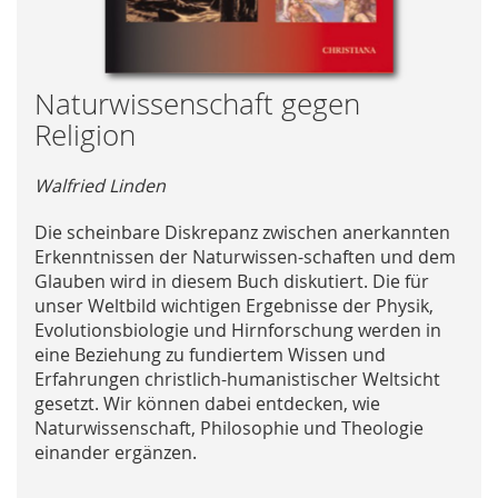
Skip
Naturwissenschaft gegen
to
Religion
the
beginning
Walfried Linden
of
the
Die scheinbare Diskrepanz zwischen anerkannten
images
Erkenntnissen der Naturwissen-schaften und dem
gallery
Glauben wird in diesem Buch diskutiert. Die für
unser Weltbild wichtigen Ergebnisse der Physik,
Evolutionsbiologie und Hirnforschung werden in
eine Beziehung zu fundiertem Wissen und
Erfahrungen christlich-humanistischer Weltsicht
gesetzt. Wir können dabei entdecken, wie
Naturwissenschaft, Philosophie und Theologie
einander ergänzen.