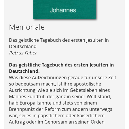
Skip
Memoriale
to
the
Das geistliche Tagebuch des ersten Jesuiten in
beginning
Deutschland
of
Petrus Faber
the
images
Das geistliche Tagebuch des ersten Jesuiten in
gallery
Deutschland.
Was diese Aufzeichnungen gerade für unsere Zeit
so bedeutsam macht, ist ihre apostolische
Ausrichtung, wie sie sich im Gebetsleben eines
Mannes kundtut, der ganz in seiner Welt stand,
halb Europa kannte und stets von einem
Brennpunkt der Reform zum andern unterwegs
war, sei es in päpstlichem oder kaiserlichem
Auftrag oder im Gehorsam an seinen Orden