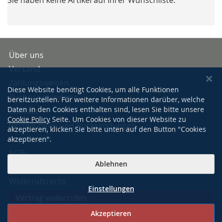
Über uns
Versand
Zahlungsweisen
Diese Website benötigt Cookies, um alle Funktionen
Buchpreisbindung
bereitzustellen. Für weitere Informationen darüber, welche
Daten in den Cookies enthalten sind, lesen Sie bitte unsere
Kontakt
Cookie Policy
Seite. Um Cookies von dieser Website zu
Bestellungen und Rücksendungen
akzeptieren, klicken Sie bitte unten auf den Button "Cookies
Impressum
akzeptieren".
AGBs
Ablehnen
Datenschutzerklärung
Widerrufsrecht
Einstellungen
Vertrag widerrufen
Akzeptieren