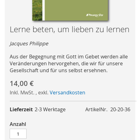
Skip
Lerne beten, um lieben zu lernen
to
the
Jacques Philippe
beginning
of
Aus der Begegnung mit Gott im Gebet werden alle
the
Veränderungen hervorgehen, die wir für unsere
images
Gesellschaft und für uns selbst ersehnen.
gallery
14,00 €
Inkl. MwSt.
,
exkl.
Versandkosten
Lieferzeit
2-3 Werktage
ArtikelNr.
20-20-36
Anzahl