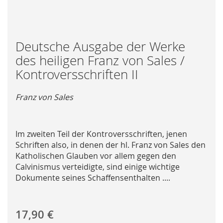
Skip
Deutsche Ausgabe der Werke
to
des heiligen Franz von Sales /
the
Kontroversschriften II
beginning
of
Franz von Sales
the
images
gallery
Im zweiten Teil der Kontroversschriften, jenen
Schriften also, in denen der hl. Franz von Sales den
Katholischen Glauben vor allem gegen den
Calvinismus verteidigte, sind einige wichtige
Dokumente seines Schaffensenthalten ....
17,90 €