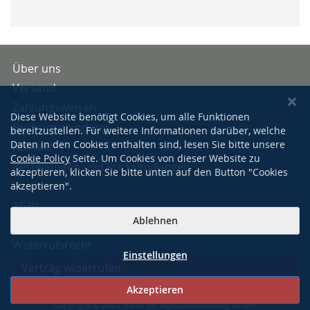
Über uns
Versand
Zahlungsweisen
Diese Website benötigt Cookies, um alle Funktionen
Buchpreisbindung
bereitzustellen. Für weitere Informationen darüber, welche
Daten in den Cookies enthalten sind, lesen Sie bitte unsere
Kontakt
Cookie Policy
Seite. Um Cookies von dieser Website zu
Bestellungen und Rücksendungen
akzeptieren, klicken Sie bitte unten auf den Button "Cookies
Impressum
akzeptieren".
AGBs
Ablehnen
Datenschutzerklärung
Widerrufsrecht
Einstellungen
Vertrag widerrufen
Akzeptieren
Copyright © 2022 Sarto Verlagsbuchhandlung GmbH