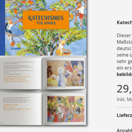
Katech
Dieser 
Maßstä
deutsc
seine u
sehr g
ein er
bebild
29
Inkl. 
Lieferz
Anzahl