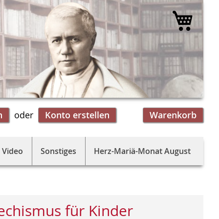
Mein 
n
Konto erstellen
Warenkorb
 Video
Sonstiges
Herz-Mariä-Monat August
echismus für Kinder