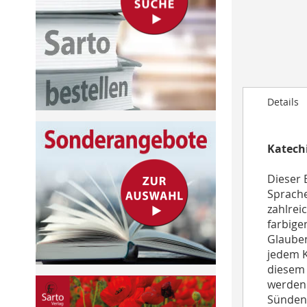
to
the
beginning
of
the
images
Details
gallery
Katechi
Dieser 
Sprache
zahlrei
farbige
Glauben
jedem K
diesem 
werden 
Sünden