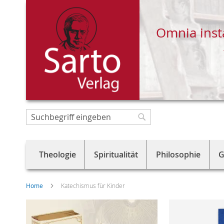
Omnia inst
Direkt
zum
Suche
Suche
Inhalt
Theologie
Spiritualität
Philosophie
G
Home
Katechismus für Kinder
Skip
to