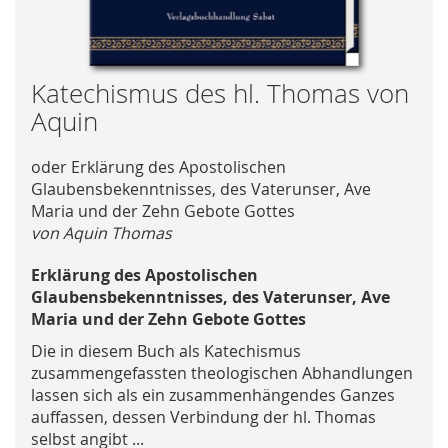
Skip
Katechismus des hl. Thomas von
to
Aquin
the
beginning
oder Erklärung des Apostolischen
of
Glaubensbekenntnisses, des Vaterunser, Ave
the
Maria und der Zehn Gebote Gottes
images
von Aquin Thomas
gallery
Erklärung des Apostolischen
Glaubensbekenntnisses, des Vaterunser, Ave
Maria und der Zehn Gebote Gottes
Die in diesem Buch als Katechismus
zusammengefassten theologischen Abhandlungen
lassen sich als ein zusammenhängendes Ganzes
auffassen, dessen Verbindung der hl. Thomas
selbst angibt ...