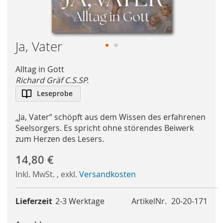
Ja, Vater
Skip
to
Alltag in Gott
the
Richard Gräf C.S.SP.
beginning
Leseprobe
of
the
„Ja, Vater“ schöpft aus dem Wissen des erfahrenen
images
Seelsorgers. Es spricht ohne störendes Beiwerk
gallery
zum Herzen des Lesers.
14,80 €
Inkl. MwSt.
,
exkl.
Versandkosten
Lieferzeit
2-3 Werktage
ArtikelNr.
20-20-171