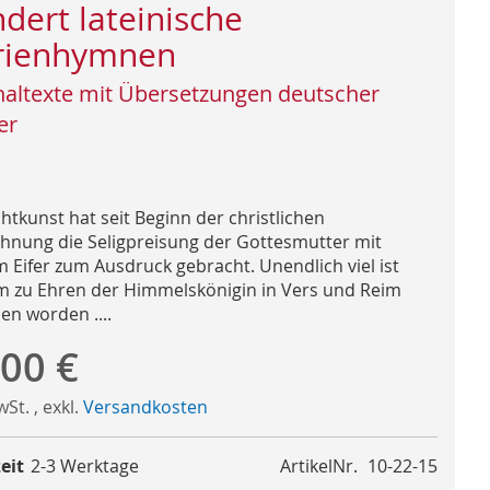
dert lateinische
rienhymnen
naltexte mit Übersetzungen deutscher
er
htkunst hat seit Beginn der christlichen
chnung die Seligpreisung der Gottesmutter mit
 Eifer zum Ausdruck gebracht. Unendlich viel ist
m zu Ehren der Himmelskönigin in Vers und Reim
en worden ....
,00 €
MwSt.
,
exkl.
Versandkosten
eit
2-3 Werktage
ArtikelNr.
10-22-15