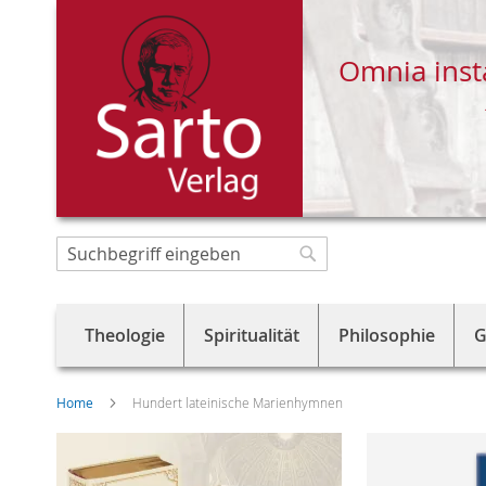
Omnia inst
Direkt
zum
Suche
Suche
Inhalt
Theologie
Spiritualität
Philosophie
G
Home
Hundert lateinische Marienhymnen
Skip
to