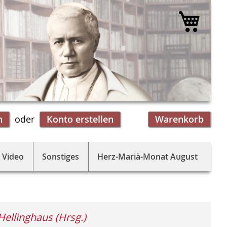
Mein 
n
Konto erstellen
Warenkorb
 Video
Sonstiges
Herz-Mariä-Monat August
Hellinghaus (Hrsg.)