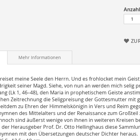
Anzahl
ZU
Mehr Informationen
eiset meine Seele den Herrn. Und es frohlocket mein Geist
drigkeit seiner Magd. Siehe, von nun an werden mich selig p
ng (Lk 1, 46–48), den Maria in prophetischem Geiste anstim
ichen Zeitrechnung die Seligpreisung der Gottesmutter mit
t seitdem zu Ehren der Himmelskönigin in Vers und Reim ge
ymnen des Mittelalters und der Renaissance zum Großteil z
noch sind äußerst wenige von ihnen in weiteren Kreisen b
 der Herausgeber Prof. Dr. Otto Hellinghaus diese Sammlu
ymnen mit den Übersetzungen deutscher Dichter heraus.