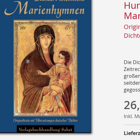
Hun
Ma
Origi
Dicht
Die Dic
Zeitre
großem
seitde
gegoss
26
Inkl. 
Lieferz