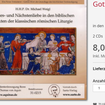
Got
in den
2 CDs
8,0
Inkl. 
Lieferz
Anzahl
ZU