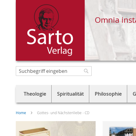
Omnia inst
Direkt
zum
Suche
Suche
Inhalt
Theologie
Spiritualität
Philosophie
G
Home
Gottes- und Nächstenliebe - CD
Skip
to