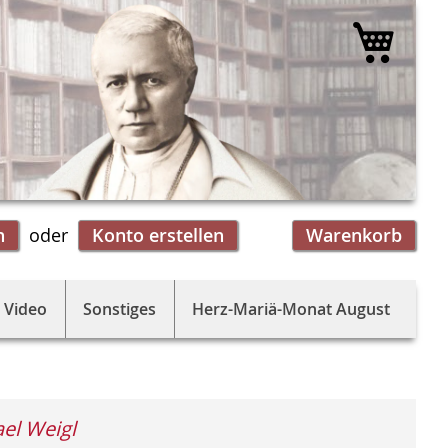
Mein 
n
Konto erstellen
Warenkorb
 Video
Sonstiges
Herz-Mariä-Monat August
el Weigl