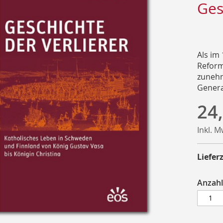
Ges
Als im
Reform
zunehm
Genera
24
Inkl. 
Lieferz
Anzahl