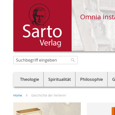
Omnia inst
Direkt
zum
Suche
Suche
Inhalt
Theologie
Spiritualität
Philosophie
G
Home
Geschichte der Verlierer
Skip
to