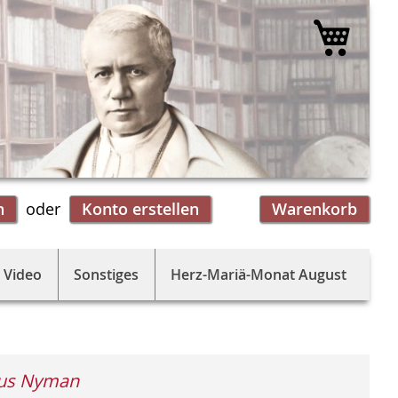
Mein 
n
Konto erstellen
Warenkorb
 Video
Sonstiges
Herz-Mariä-Monat August
us Nyman