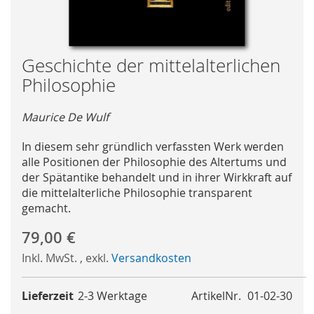
Skip
Geschichte der mittelalterlichen
to
Philosophie
the
beginning
Maurice De Wulf
of
the
In diesem sehr gründlich verfassten Werk werden
images
alle Positionen der Philosophie des Altertums und
gallery
der Spätantike behandelt und in ihrer Wirkkraft auf
die mittelalterliche Philosophie transparent
gemacht.
79,00 €
Inkl. MwSt.
,
exkl.
Versandkosten
Lieferzeit
2-3 Werktage
ArtikelNr.
01-02-30