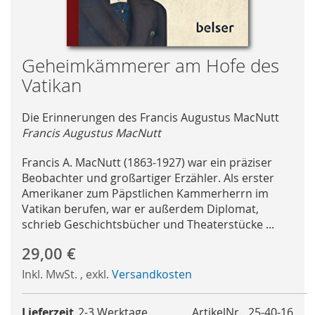
Skip
Geheimkämmerer am Hofe des
to
Vatikan
the
beginning
Die Erinnerungen des Francis Augustus MacNutt
of
Francis Augustus MacNutt
the
images
Francis A. MacNutt (1863-1927) war ein präziser
gallery
Beobachter und großartiger Erzähler. Als erster
Amerikaner zum Päpstlichen Kammerherrn im
Vatikan berufen, war er außerdem Diplomat,
schrieb Geschichtsbücher und Theaterstücke ...
29,00 €
Inkl. MwSt.
,
exkl.
Versandkosten
Lieferzeit
2-3 Werktage
ArtikelNr.
25-40-16