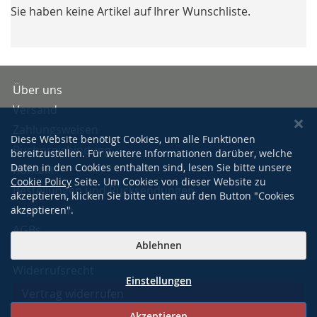
Sie haben keine Artikel auf Ihrer Wunschliste.
Über uns
Versand
Zahlungsweisen
Diese Website benötigt Cookies, um alle Funktionen
Buchpreisbindung
bereitzustellen. Für weitere Informationen darüber, welche
Daten in den Cookies enthalten sind, lesen Sie bitte unsere
Kontakt
Cookie Policy
Seite. Um Cookies von dieser Website zu
Bestellungen und Rücksendungen
akzeptieren, klicken Sie bitte unten auf den Button "Cookies
Impressum
akzeptieren".
AGBs
Ablehnen
Datenschutzerklärung
Widerrufsrecht
Einstellungen
Vertrag widerrufen
Akzeptieren