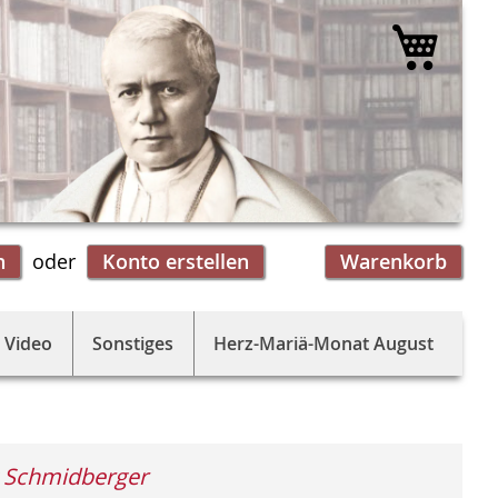
Mein 
n
Konto erstellen
Warenkorb
 Video
Sonstiges
Herz-Mariä-Monat August
 Schmidberger