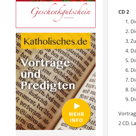
CD 2
Di
Di
Zu
D
Di
Di
Di
Di
Di
Vortrag
2 CD. La