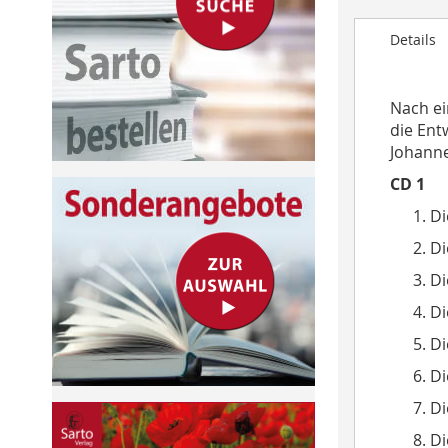
to
Details
the
beginning
of
Nach ei
the
die Ent
images
Johannes
gallery
CD 1
Di
Di
Di
Di
Di
Di
Di
Di