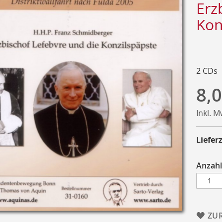
Erz
Kon
2 CDs
8,0
Inkl. 
Lieferz
Anzahl
ZU