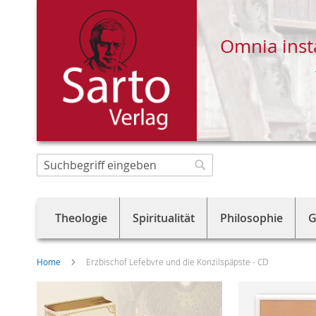
Omnia inst
Direkt
zum
Suche
Suche
Inhalt
Theologie
Spiritualität
Philosophie
G
Home
Erzbischof Lefebvre und die Konzilspäpste - CD
Skip
to