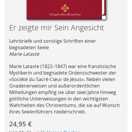
Skip
Er zeigte mir Sein Angesicht
to
the
Lehrbriefe und sonstige Schriften einer
beginning
begnadeten Seele
of
Marie Lataste
the
images
Marie Lataste (1822–1847) war eine französische
gallery
Mystikerin und begnadete Ordensschwester der
»Société du Sacré-Cœur de Jésus«. Neben vielen
Gnadenerweisen und außerordentlichen
Mitteilungen empfing sie über zwei Jahre hinweg
göttliche Unterweisungen in den wichtigsten
Wahrheiten des Christentums, die sie auf Wunsch
ihres Seelenführers niederschrieb.
24,95 €