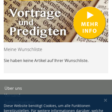
Meine Wunschliste
Sie haben keine Artikel auf Ihrer Wunschliste.
Über uns
Versand
Zahlungsweisen
Diese Website benötigt Cookies, um alle Funktionen
Buchpreisbindung
bereitzustellen. Für weitere Informationen darüber, welche