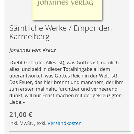
Skip
Sämtliche Werke / Empor den
to
Karmelberg
the
beginning
Johannes vom Kreuz
of
the
«Gebt Gott (der Alles ist), was Gottes ist, nämlich
images
alles, und seid in dieser Totalhingabe all dem
gallery
überantwortet, was Gottes Reich in der Welt ist!
Das Feuer, das hier brennt und manchem, der ihm
zum ersten mal naht, furchtbar und verheerend
dünkt, will nur Ernst machen mit der gekreuzigten
Liebe.»
21,00 €
Inkl. MwSt.
,
exkl.
Versandkosten