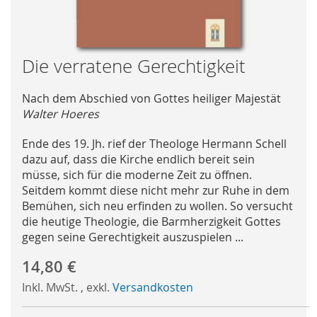
Skip
Die verratene Gerechtigkeit
to
the
Nach dem Abschied von Gottes heiliger Majestät
beginning
Walter Hoeres
of
the
Ende des 19. Jh. rief der Theologe Hermann Schell
images
dazu auf, dass die Kirche endlich bereit sein
gallery
müsse, sich für die moderne Zeit zu öffnen.
Seitdem kommt diese nicht mehr zur Ruhe in dem
Bemühen, sich neu erfinden zu wollen. So versucht
die heutige Theologie, die Barmherzigkeit Gottes
gegen seine Gerechtigkeit auszuspielen ...
14,80 €
Inkl. MwSt.
,
exkl.
Versandkosten