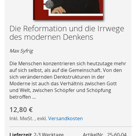
Skip
Die Reformation und die Irrwege
to
des modernen Denkens
the
beginning
Max Syfrig
of
the
Die Menschen konzentrieren sich heutzutage mehr
images
auf sich selbst, als auf die Gemeinschaft. Von den
gallery
sich verändernden Denkstrukturen in der
Moderne ist auch das Verhältnis zwischen Gott
und Welt, zwischen Schöpfer und Schöpfung
betroffen ...
12,80 €
Inkl. MwSt.
,
exkl.
Versandkosten
Lieferzeit
2-3 Werktage
ArtikelNr.
25-60-04