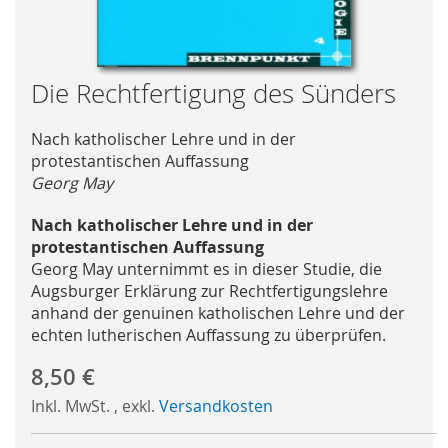
Skip
Die Rechtfertigung des Sünders
to
the
Nach katholischer Lehre und in der
beginning
protestantischen Auffassung
of
Georg May
the
images
Nach katholischer Lehre und in der
gallery
protestantischen Auffassung
Georg May unternimmt es in dieser Studie, die
Augsburger Erklärung zur Rechtfertigungslehre
anhand der genuinen katholischen Lehre und der
echten lutherischen Auffassung zu überprüfen.
8,50 €
Inkl. MwSt.
,
exkl.
Versandkosten