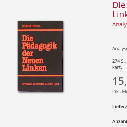
Die
Lin
Analy
Analys
274 S.,
kart.
15
Inkl. 
Lieferz
Anzahl