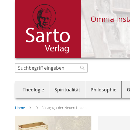
Omnia inst
Direkt
zum
Suche
Suche
Inhalt
Theologie
Spiritualität
Philosophie
G
Home
Die Pädagogik der Neuen Linken
Skip
to