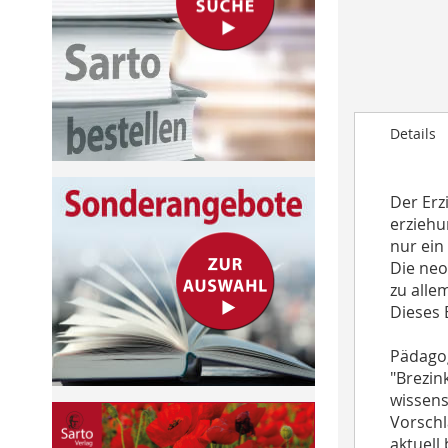
to
the
beginning
of
the
images
Details
gallery
Der Erz
erziehu
nur ein
Die neo
zu alle
Dieses 
Pädago
"Brezin
wissens
Vorschl
aktuell 