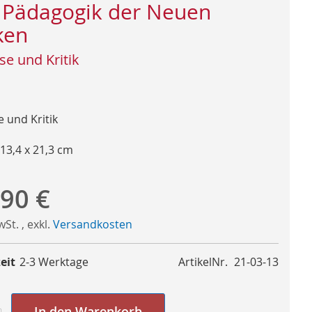
 Pädagogik der Neuen
ken
se und Kritik
e und Kritik
 13,4 x 21,3 cm
,90 €
MwSt.
,
exkl.
Versandkosten
eit
2-3 Werktage
ArtikelNr.
21-03-13
In den Warenkorb