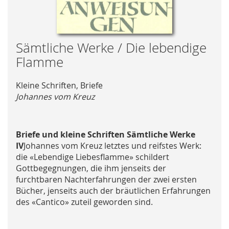
Skip
Sämtliche Werke / Die lebendige
to
Flamme
the
beginning
Kleine Schriften, Briefe
of
Johannes vom Kreuz
the
images
gallery
Briefe und kleine Schriften Sämtliche Werke
IV
Johannes vom Kreuz letztes und reifstes Werk:
die «Lebendige Liebesflamme» schildert
Gottbegegnungen, die ihm jenseits der
furchtbaren Nachterfahrungen der zwei ersten
Bücher, jenseits auch der bräutlichen Erfahrungen
des «Cantico» zuteil geworden sind.