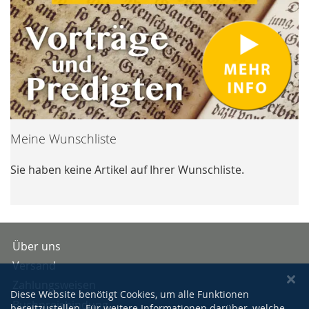
Meine Wunschliste
Sie haben keine Artikel auf Ihrer Wunschliste.
Über uns
Versand
Zahlungsweisen
Diese Website benötigt Cookies, um alle Funktionen
Buchpreisbindung
bereitzustellen. Für weitere Informationen darüber, welche